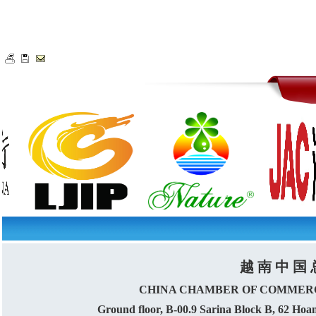
越 南 中 国 
CHINA CHAMBER OF COMMERC
Ground floor, B-00.9 Sarina Block B, 62 Ho