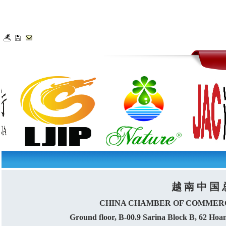
越 南 中 国 
CHINA CHAMBER OF COMMERC
Ground floor, B-00.9 Sarina Block B, 62 Ho