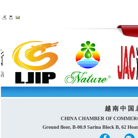
越 南 中 国 
CHINA CHAMBER OF COMMERC
Ground floor, B-00.9 Sarina Block B, 62 Ho