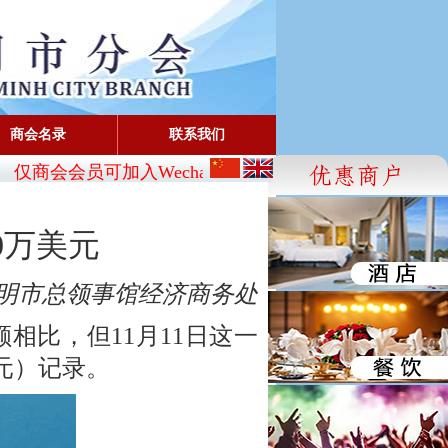
商会名录
联系我们
仅商会会员可加入Wechat:
CBA_SG
- FaceBook: www.face
0万美元
明市总领事馆经济商务处
相比，但11月11日这一
美元）记录。