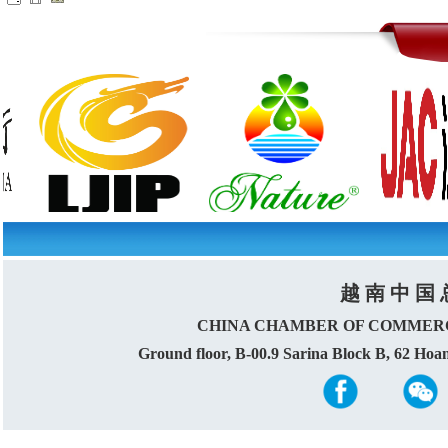
越 南 中 国 
CHINA CHAMBER OF COMMERC
Ground floor, B-00.9 Sarina Block B, 62 Ho