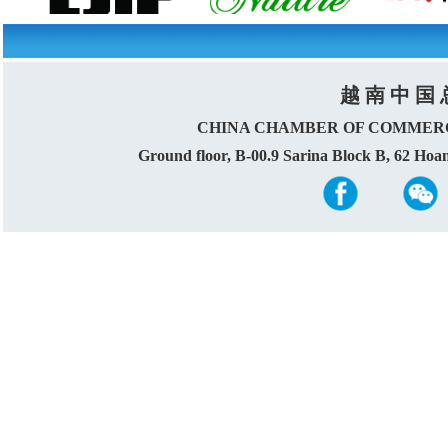
越 南 中 国 
CHINA CHAMBER OF COMMERC
Ground floor, B-00.9 Sarina Block B, 62 Ho