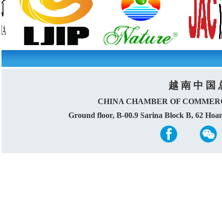
越 南 中 国 
CHINA CHAMBER OF COMMERC
Ground floor, B-00.9 Sarina Block B, 62 Ho