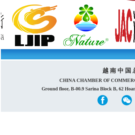
越 南 中 国 
CHINA CHAMBER OF COMMERC
Ground floor, B-00.9 Sarina Block B, 62 Ho