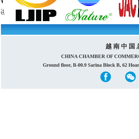
越 南 中 国 
CHINA CHAMBER OF COMMERC
Ground floor, B-00.9 Sarina Block B, 62 Ho