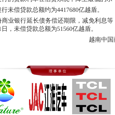
未偿贷款总额约为4417680亿越盾。
份商业银行延长债务偿还期限，减免利息等
31日，未偿贷款总额为51560亿越盾。
越南中国
理 事 单 位