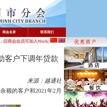
商会名录
联系我们
仅商会会员可加入Wechat:
CBA_SG
- FaceBook: www.face
助客户下调年贷款
来源：越通社
款余额的客户和2021年2月