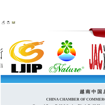
越 南 中 国 
CHINA CHAMBER OF COMMERC