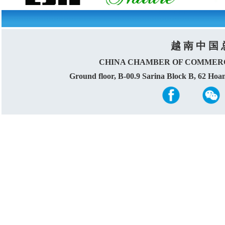
越 南 中 国 
CHINA CHAMBER OF COMMERC
Ground floor, B-00.9 Sarina Block B, 62 Ho