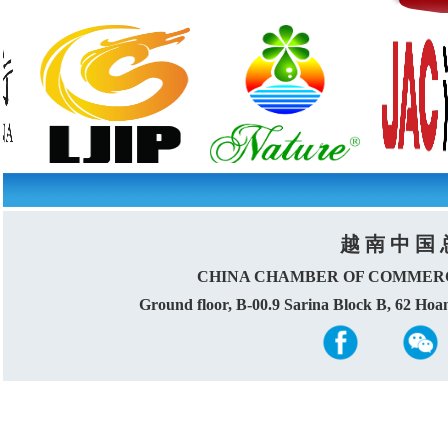
越 南 中 国 
CHINA CHAMBER OF COMMERC
Ground floor, B-00.9 Sarina Block B, 62 Ho