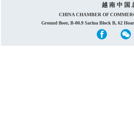
越 南 中 国 
CHINA CHAMBER OF COMMERC
Ground floor, B-00.9 Sarina Block B, 62 Ho