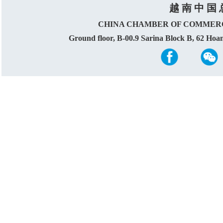
越 南 中 国 
CHINA CHAMBER OF COMMERC
Ground floor, B-00.9 Sarina Block B, 62 Ho