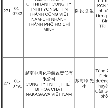
đườn
CHI NHÁNH CÔNG TY
KCN 
01-
TNHH YONGLI TÍN
271
phư
陈锐
先生
0782
THÀNH CÔNG VIỆT
Hưng 
NAM-CHI NHÁNH
Bì
THÀNH PHỐ HỒ CHÍ
TP.
MINH
Tầng 
越南中川化学装置责任有
Dete
限公司
戴海峰
先
01-
đường
277
CÔNG TY TNHH THIẾT
0791
Thuyế
生
BỊ HÓA CHẤT
Cầu G
NAKAGAWA VIỆT NAM
phố