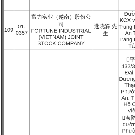
Đườ
富力实业（越南）股份公
KCX v
司
逯晓辉
先
01-
Trung
109
FORTUNE INDUSTRIAL
0357
An 
生
(VIETNAM) JOINT
Trảng 
STOCK COMPANY
Tâ

平
432/
Đại
Dương
Thạ
Phườ
An, 
Hồ C
Vi

海
đườn
Phườ