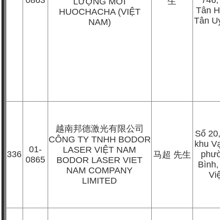
0863
746
生
LƯỢNG MỚI
Tân Hi
HUOCHACHA (VIỆT
Tân U
NAM)
越南邦德激光有限公司
Số 20
CÔNG TY TNHH BODOR
khu V
01-
LASER VIỆT NAM
336
phư
马超
先生
0865
BODOR LASER VIET
Bình
NAM COMPANY
Vi
LIMITED