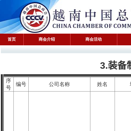
首页
商会介绍
商会活动
3.
装备
序
编号
公司名称
姓名
号