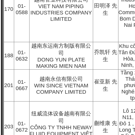
田明泽
先
01-
Ho
VIET NAM PIPING
170
0588
Commu
INDUSTRIES COMPANY
生
Bom D
LIMITED
Nai 
越南东运南方制版有限公
Khu c
乔凯轩
先
01-
Tân Đ
司
188
0632
Hòa,
生
DONG YUN PLATE
Ninh,
MAKING MIEN NAM
Tầng 
越南永信有限公司
Thá
崔亚新
先
01-
201
phư
WIN SINCE VIETNAM
0667
生
Nghé,
COMPANY LIMITED
t
Lô 1
纽威流体设备越南有限公
N11,
司
蒯维康
先
01-
Đỏ 1 
203
CÔNG TY TNHH NEWAY
0672
Long 
生
FLUID EQUIPMENT VIỆT