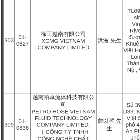
TL09
si
Vi
Rive
徐工越南有限公司
01-
đườ
303
洪波
先生
XCMG VIETNAM
0827
Khuê
COMPANY LIMITED
Việt 
Lon
Thàn
Nội,
越南帕卓流体科技有限公
司
Số 3
PETRO HOSE VIETNAM
D33, 
FLUID TECHNOLOGY
Việt 
詹以哲
先
01-
309
COMPANY LIMITED.
phố 
0836
生
An P
（
CÔNG TY TNHH
phố
CÔNG NGHỆ CHẤT