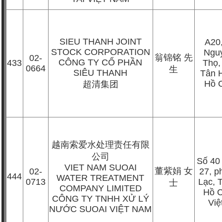
SIEU THANH JOINT
A20
STOCK CORPORATION
Ngu
翁锦铭
先
02-
CÔNG TY CỔ PHẦN
433
Thọ,
0664
生
SIÊU THANH
Tân 
Hồ 
超清集团
越南索爱水处理责任有限
公司
Số 40
VIET NAM SUOAI
董紫娟
女
02-
27, 
444
WATER TREATMENT
0713
Lạc, 
士
COMPANY LIMITED
Hồ C
CÔNG TY TNHH XỬ LÝ
Vi
NƯỚC SUOAI VIỆT NAM