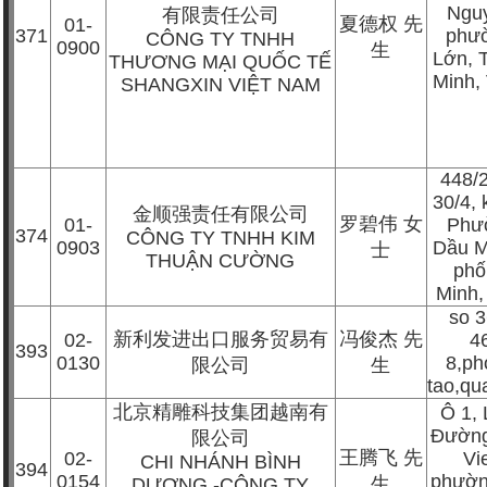
Nguy
有限责任公司
夏德权
先
01-
371
phư
CÔNG TY TNHH
0900
生
Lớn, 
THƯƠNG MẠI QUỐC TẾ
Minh,
SHANGXIN VIỆT NAM
448/
30/4, 
金顺强责任有限公司
罗碧伟
女
01-
Phư
374
CÔNG TY TNHH KIM
0903
Dầu M
士
THUẬN CƯỜNG
phố
Minh,
so 
新利发进出口服务贸易有
冯俊杰
先
02-
4
393
0130
8,ph
限公司
生
tao,qu
北京精雕科技集团越南有
Ô 1,
Đường
限公司
王腾飞
先
02-
Vi
CHI NHÁNH BÌNH
394
0154
phườn
生
DƯƠNG -CÔNG TY