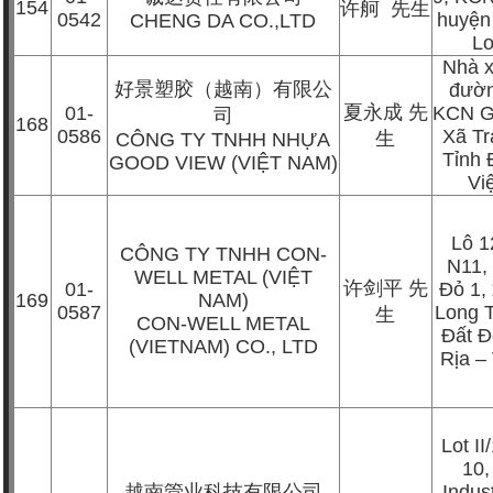
154
许舸
先生
0542
huyện
CHENG DA CO.,LTD
L
Nhà 
好景塑胶（越南）有限公
đườn
夏永成
先
01-
KCN G
司
168
0586
Xã T
生
CÔNG TY TNHH NHỰA
Tỉnh 
GOOD VIEW (VIỆT NAM)
Vi
Lô 
CÔNG TY TNHH CON-
N11,
WELL METAL (VIỆT
许剑平
先
01-
Đỏ 1,
169
NAM)
0587
Long 
生
CON-WELL METAL
Đất Đ
(VIETNAM) CO., LTD
Rịa –
Lot II
10,
越南管业科技有限公司
Indust