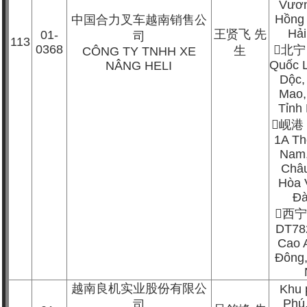
Vươn
Hồng
中国合力叉车越南销售公
Hả
王贤飞
先
01-
司
113
0368

北宁
生
CÔNG TY TNHH XE
Quốc 
NÂNG HELI
Dộc,
Mao,
Tỉnh

岘港
1A T
Nam,
Châ
Hòa 
Đà

西
DT78
Cao 
Đông,
越南良机实业股份有限公
Khu 
Phú,
司