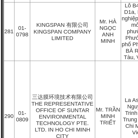
Lô B
D1a,
nghiệp
Mr. HÀ
KINGSPAN
有限公司
mở
01-
NGỌC
281
phư
KINGSPAN COMPANY
0798
ANH
Phướ
LIMITED
MINH
phố Ph
BÀ R
Tàu,
三达膜环境技术有限公司
La As
THE REPRESENTATIVE
Ngu
Mr. TRẦN
OFFICE OF SUNTAR
01-
Trinh
290
MINH
ENVIRONMENTAL
0809
Trung
TRIẾT
TECHNOLOGY PTE.
Chi M
LTD. IN HO CHI MINH
V
CITY