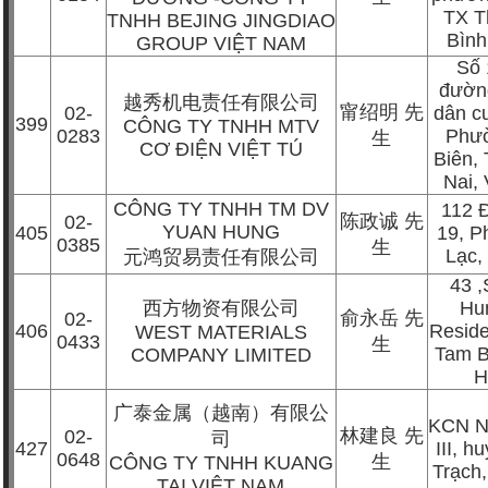
TX T
TNHH BEJING JINGDIAO
Bìn
GROUP VIỆT NAM
Số
đườn
越秀机电责任有限公司
甯绍明
先
02-
dân c
399
CÔNG TY TNHH MTV
0283
Phườ
生
CƠ ĐIỆN VIỆT TÚ
Biên,
Nai,
CÔNG TY TNHH TM DV
112 
陈政诚
先
02-
YUAN HUNG
405
19, 
0385
生
Lạc
元鸿贸易责任有限公司
43 ,
西方物资有限公司
Hu
俞永岳
先
02-
406
Reside
WEST MATERIALS
0433
生
Tam B
COMPANY LIMITED
广泰金属（越南）有限公
KCN N
林建良
先
02-
司
427
III, 
0648
生
CÔNG TY TNHH KUANG
Trạch
TAI VIỆT NAM