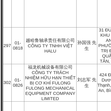
31 Đ
KHU
越哈鲁轴承责任有限公司
AN
孙国强
先
01-
297
PHƯỜ
CÔNG TY TNHH VIỆT
0818
生
TRỊ 
HALU
QUẬ
TÂN,
福龙机械设备有限公司
CÔNG TY TRÁCH
424 Đ
NHIỆM HỮU HẠN THIẾT
刘志军
先
01-
Dươ
302
BỊ CƠ KHÍ FULONG
0826
Thạnh
生
FULONG MECHANICAL
An, B
EQUIPMENT COMPANY
LIMITED