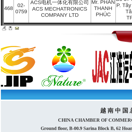
Mr. PHAN
ACS
电机一体化有限公司
02-
P. Tây
468
THANH
ACS MECHATRONICS
0759
Tâ
PHÚC
COMPANY LTD
T
越 南 中 国 
CHINA CHAMBER OF COMMERC
Ground floor, B-00.9 Sarina Block B, 62 Ho