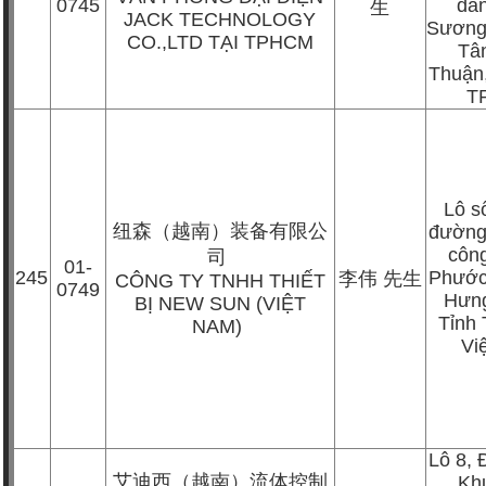
0745
dâ
生
JACK TECHNOLOGY
Sương
CO.,LTD TẠI TPHCM
Tâ
Thuận
T
Lô s
纽森（越南）装备有限公
đường
côn
司
01-
245
Phước
李伟
先生
CÔNG TY TNHH THIẾT
0749
Hưn
BỊ NEW SUN (VIỆT
Tỉnh 
NAM)
Vi
Lô 8,
艾迪西（越南）流体控制
Kh