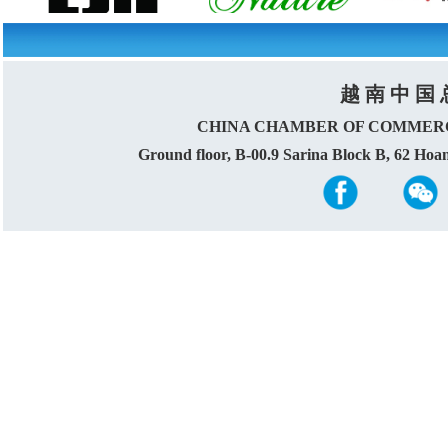
越 南 中 国 
CHINA CHAMBER OF COMMERC
Ground floor, B-00.9 Sarina Block B, 62 Ho