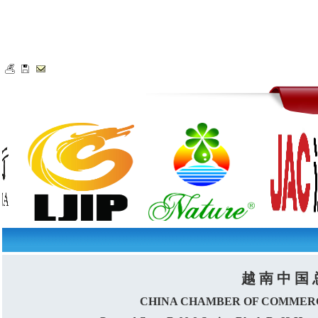
越 南 中 国 
CHINA CHAMBER OF COMMERC