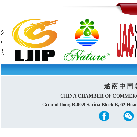
越 南 中 国 
CHINA CHAMBER OF COMMERC
Ground floor, B-00.9 Sarina Block B, 62 Ho