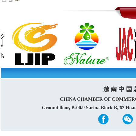
越 南 中 国 
CHINA CHAMBER OF COMMERC
Ground floor, B-00.9 Sarina Block B, 62 Ho