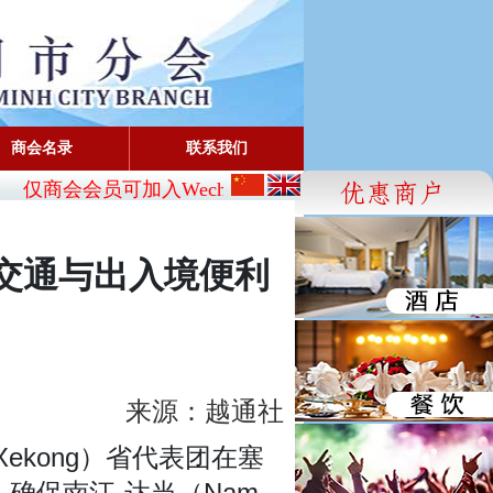
商会名录
联系我们
仅商会会员可加入Wechat:
CBA_SG
- FaceBook: www.fa
交通与出入境便利
来源：越通社
kong）省代表团在塞
确保南江-达当（Nam