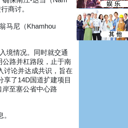
进行商讨。
尼（Khamhou
出入境情况。同时就交通
明公路并杠路段，止于南
入讨论并达成共识，旨在
享了14D国道扩建项目
口岸至塞公省中心路
息。