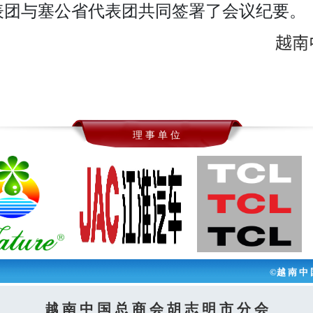
表团与塞公省代表团共同签署了会议纪要。
越南
理 事 单 位
©越 南 中 
越 南 中 国 总 商 会 胡 志 明 市 分 会