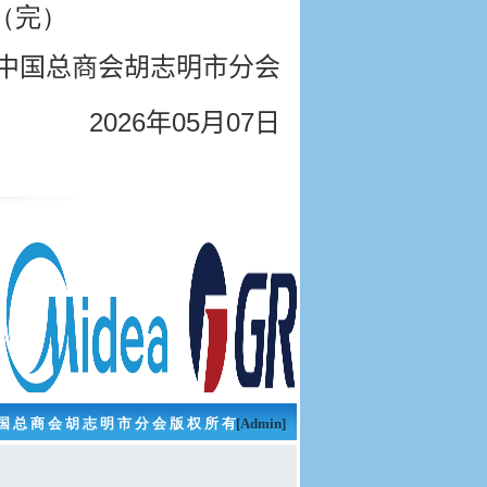
（完）
中国总商会胡志明市分会
2026
年05
月07
日
国 总 商 会 胡 志 明 市 分 会 版 权 所 有
[Admin]