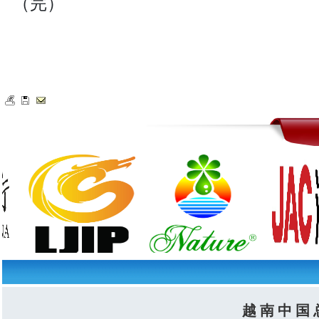
（完）
越 南 中 国 