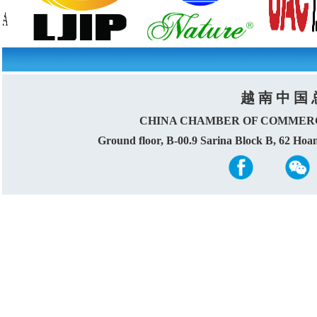
越 南 中 国 
CHINA CHAMBER OF COMMERC
Ground floor, B-00.9 Sarina Block B, 62 Ho