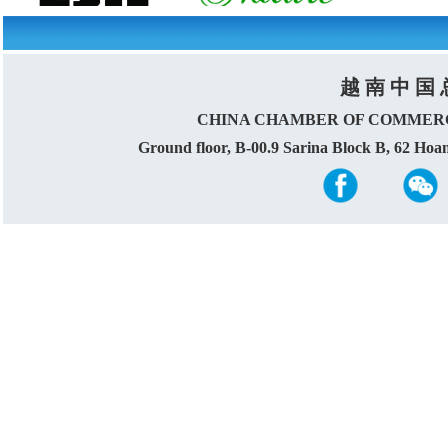
越 南 中 国 
CHINA CHAMBER OF COMMERC
Ground floor, B-00.9 Sarina Block B, 62 Ho