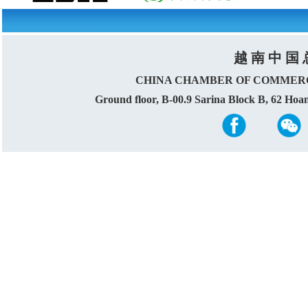
越 南 中 国 
CHINA CHAMBER OF COMMERC
Ground floor, B-00.9 Sarina Block B, 62 Ho