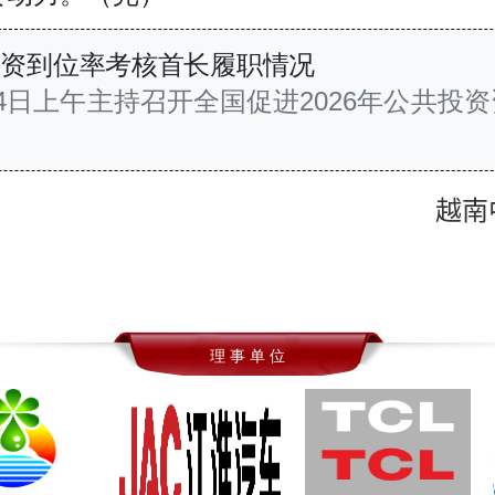
投资到位率考核首长履职情况
4日上午主持召开全国促进2026年公共投
越南
理 事 单 位