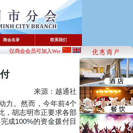
商会名录
联系我们
仅商会会员可加入Wechat:
CBA_SG
- FaceBook: www.fa
付
来源：越通社
动力。然而，今年前4个
为此，胡志明市正要求各部
成100%的资金拨付目