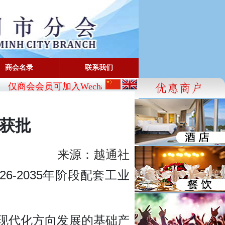
商会名录
联系我们
仅商会会员可加入Wechat:
CBA_SG
- FaceBook: www.fac
划获批
来源：越通社
6-2035年阶段配套工业
现代化方向发展的基础产