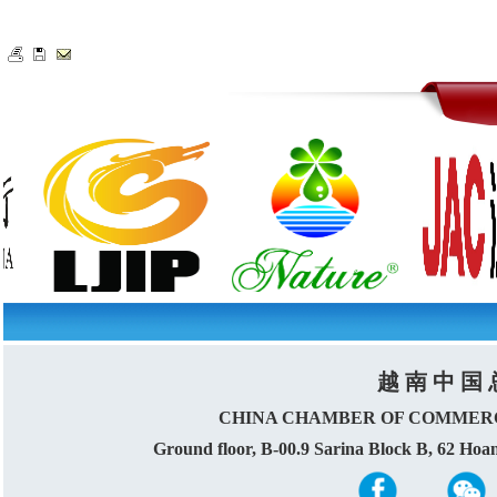
越 南 中 国 
CHINA CHAMBER OF COMMERC
Ground floor, B-00.9 Sarina Block B, 62 Ho