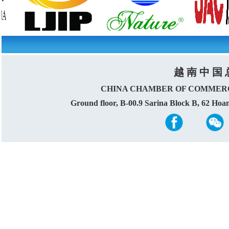
越 南 中 国 
CHINA CHAMBER OF COMMERC
Ground floor, B-00.9 Sarina Block B, 62 Ho