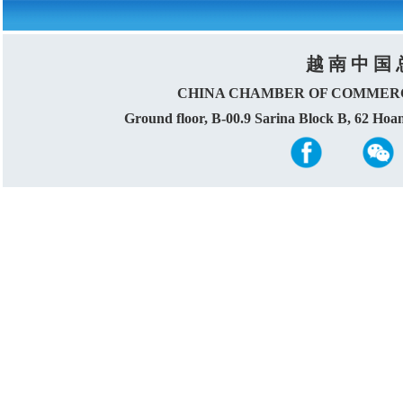
越 南 中 国 
CHINA CHAMBER OF COMMERC
Ground floor, B-00.9 Sarina Block B, 62 Ho