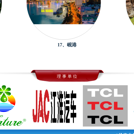
17、岘港
理 事 单 位