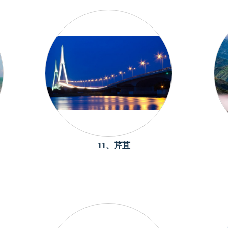
11、芹苴