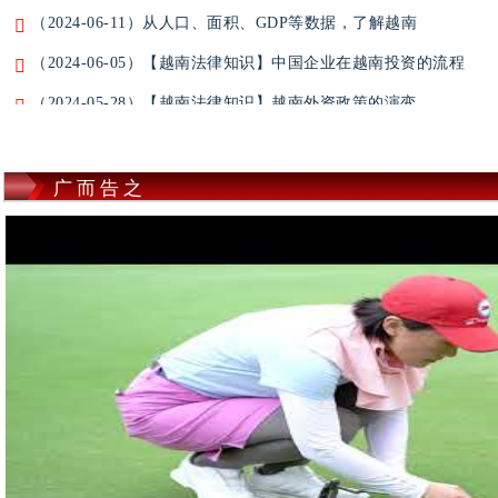
（2024-06-11）从人口、面积、GDP等数据，了解越南
(2026-08-03) 越南水果在中国市场迎“飞跃”机遇
（2024-06-05）【越南法律知识】中国企业在越南投资的流程
(2026-08-03) 隆城机场航站楼进入收尾阶段 力争9月试运行
（2024-05-28）【越南法律知识】越南外资政策的演变
(2026-08-03) 2026年前7个月进出口继续成为越南经济突出亮点
（2024-05-23）【越南法律知识】没有任何资产的破产企业可以
(2026-08-03) 越游航空正式开通越南胡志明市至中国深圳直飞航
（2024-05-21）【越南法律资讯】越南2024年5月新法规
广而告之
(2026-08-03) 修改《土地法》提升土地治理效能
（2024-05-20）【越南投资】4418家中国企业海外投资，为什么
(2026-07-30) 2026年越南国际采购展即将启幕 搭建中国采购
（2024-05-17）【越南法律资讯】越南2024年《土地法》规定
(2026-07-30) 唤醒首都腹地的“旅游村寨”
（2024-05-16）【越南法律知识】越南政府主管部门向外国承
(2026-07-30) 越南发展氢能开辟新径：开启零排放工业未来
（2024-05-15）【越南法律知识】办理出口手续，但不出口加
(2026-07-30) 发挥海外越南人资源——从外交先锋作用到地方发
（2024-05-09）【越南法律资讯】越南科学技术部颁发关于产品
(2026-07-30) 越南全面推进金融市场改革 助力实现2045年持续
（2024-05-08）【越南法律知识】外国人从越南银行借款需要满
(2026-07-29) 胡志明市旅游业：从景点开发转向价值链构建
（2024-05-07）【越南法律资讯】越南2024年《土地法》关于
(2026-07-29) 越南财政部与世界银行构建2026—2030年阶段贷