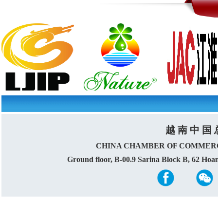
越 南 中 国 
CHINA CHAMBER OF COMMERC
Ground floor, B-00.9 Sarina Block B, 62 Ho