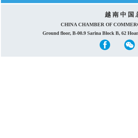
越 南 中 国 
CHINA CHAMBER OF COMMERC
Ground floor, B-00.9 Sarina Block B, 62 Ho