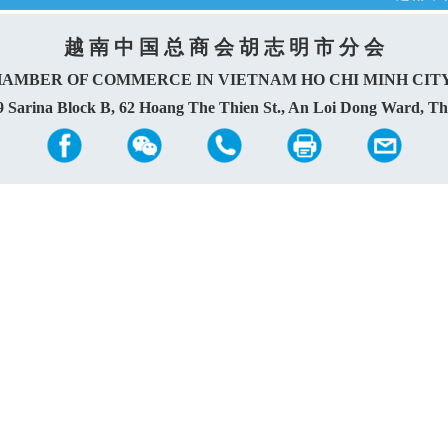
越 南 中 国 总 商 会 胡 志 明 市 分 会
HAMBER OF COMMERCE IN VIETNAM HO CHI MINH CIT
9 Sarina Block B, 62 Hoang The Thien St., An Loi Dong Ward, T