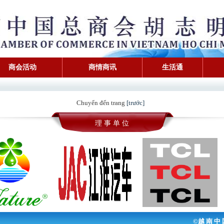
商会活动
商情商讯
生活通
Chuyển đến trang
[trước]
理 事 单 位
©越 南 中 