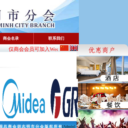
商会名录
联系我们
仅商会会员可加入Wechat:
CBA_SG
- FaceBook: www.f
国 总 商 会 胡 志 明 市 分 会 版 权 所 有
[Admin]