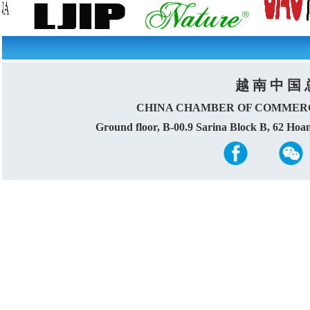
越 南 中 国 
CHINA CHAMBER OF COMMERC
Ground floor, B-00.9 Sarina Block B, 62 Ho